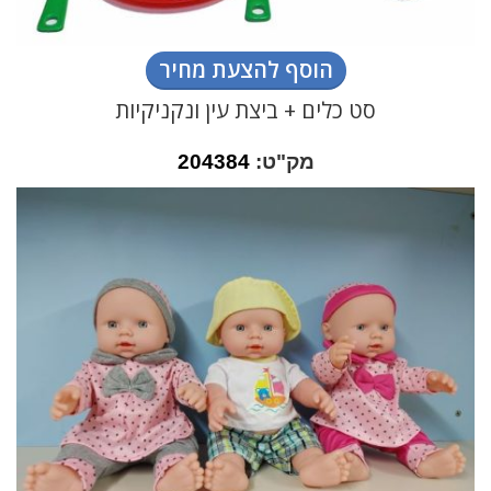
הוסף להצעת מחיר
סט כלים + ביצת עין ונקניקיות
מק"ט:
204384