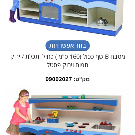
בחר אפשרויות
מטבח B שף כפול (160 ס"מ ) כחול ותכלת / ירוק
תפוח וירוק פסטל
מק"ט:
99002027