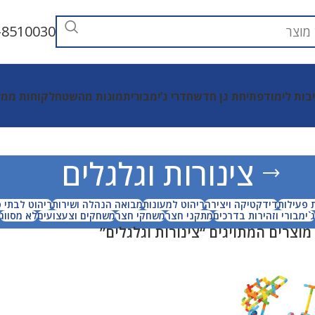
-8510030
יבות לימוד
פתיחת גן חדש
חדרי ג’ימבורי
תמונות מהשטח
לקוחות ממל
צינורות וגלגלים
ת פעילות
דידקטיקה ויצירה
ריהוט למעונות
מבואה הנהלה ושירות
ריהוט לבתי 
ג`ימבורי וזהירות בדרכים
מתקני חצר
משחקי חצר
משחקים וצעצועים
לא מסווג
מוצרים המתויגים “צינורות וגלגלים”