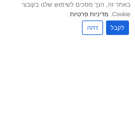
החשבון שלי
באתר זה, הנך מסכים לשימוש שלנו בקובצי
Cookie.
מדיניות פרטיות
קטלוג
לקבל
דחה
פינות פעילות
פינת המשפחה
ריהוט לבתי ספר
ריהוט למעונות
ג`ימבורי וזהירות בדרכים
חדש באתר
קישורים שימושיים